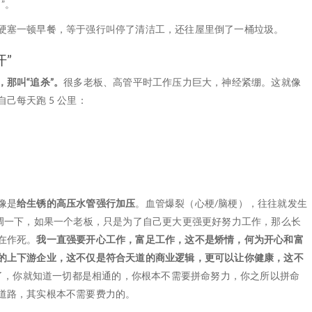
”。
硬塞一顿早餐，等于强行叫停了清洁工，还往屋里倒了一桶垃圾。
”
那叫“追杀”。
很多老板、高管平时工作压力巨大，神经紧绷。这就像
己每天跑 5 公里：
。
像是
给生锈的高压水管强行加压
。血管爆裂（心梗/脑梗），往往就发生
强调一下，如果一个老板，只是为了自己更大更强更好努力工作，那么长
在作死。
我一直强要开心工作，富足工作，这不是矫情，何为开心和富
的上下游企业，这不仅是符合天道的商业逻辑，更可以让你健康，这不
白了，你就知道一切都是相通的，你根本不需要拼命努力，你之所以拼命
道路，其实根本不需要费力的。