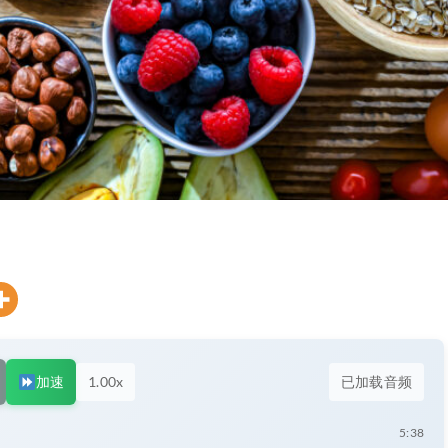
加速
1.00x
已加载音频
5:38