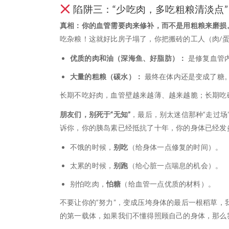
陷阱三：“少吃肉，多吃粗粮清淡点”
真相：你的血管需要肉来修补，而不是用粗粮来磨损
吃杂粮！这就好比房子塌了，你把搬砖的工人（肉/
优质的肉和油（深海鱼、好脂肪）：
是修复血管
大量的粗粮（碳水）：
最终在体内还是变成了糖
长期不吃好肉，血管壁越来越薄、越来越脆；长期吃
朋友们，别死于“无知”
，最后，别太迷信那种“走过场
诉你，你的胰岛素已经抵抗了十年，你的身体已经发
不饿的时候，
别吃
（给身体一点修复的时间）。
太累的时候，
别跑
（给心脏一点喘息的机会）。
别怕吃肉，
怕糖
（给血管一点优质的材料）。
不要让你的“努力”，变成压垮身体的最后一根稻草
的第一载体，如果我们不懂得照顾自己的身体，那么