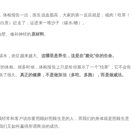
。
体检报告一出，医生说血脂高，大家的第一反应就是：戒肉！吃草！
蛋白质）赶走了，运进来一堆沙子（碳水/糖）。
内壁、修补神经的
原材料
。
。
碳水，炎症越来越大。
这哪里是养生，这是在“脆化”你的生命。
”的体检。很多时候，体检报告上只是给你展示了一个“结果”，它不会告
炎了很久。
真正的健康，不是做加法（多吃、多跑），而是做减法。
，我经常和客户说你要照顾好照顾生意的人，而我们的身体就是照顾生意
我们又如何赢得所谓商业的成功。