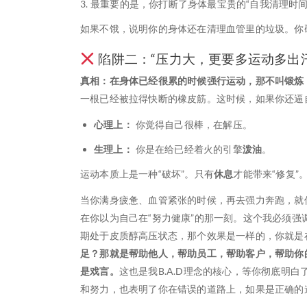
最重要的是，你打断了身体最宝贵的“自我清理时间
如果不饿，说明你的身体还在清理血管里的垃圾。你
陷阱二：“压力大，更要多运动多出汗
真相：在身体已经很累的时候强行运动，那不叫锻炼，
一根已经被拉得快断的橡皮筋。这时候，如果你还逼自
心理上：
你觉得自己很棒，在解压。
生理上：
你是在给已经着火的引擎
泼油
。
运动本质上是一种“破坏”。只有
休息
才能带来“修复”
当你满身疲惫、血管紧张的时候，再去强力奔跑，就
在你以为自己在“努力健康”的那一刻。这个我必须
期处于皮质醇高压状态，那个效果是一样的，你就是
足？那就是帮助他人，帮助员工，帮助客户，帮助你
是戏言。
这也是我B.A.D理念的核心，等你彻底明
和努力，也表明了你在错误的道路上，如果是正确的