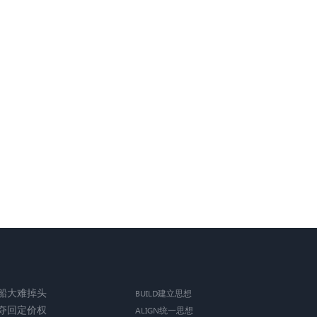
船大难掉头
BUILD建立思想
夺回定价权
ALIGN统一思想