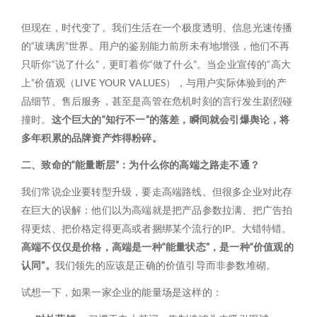
但现在，时代变了。我们生活在一个极度透明、信息光速传播
的“玻璃房”世界。用户的鉴别能力前所未有地增强，他们不再
只听你“说了什么”，更盯着你“做了什么”。当企业宣传的“高大
上”价值观（LIVE YOUR VALUES），与用户实际体验到的产
品细节、售后服务，甚至是高管在危机时刻的言行发生剧烈碰
撞时。
这个巨大的“知行不一”的落差，瞬间就会引爆舆论，将
多年积累的品牌资产炸得粉碎。
二、致命的“能量断层”：为什么你的高端之路走不通？
我们常说企业要转型升级，要走高端路线。但很多企业对此存
在巨大的误解：他们以为高端就是把产品参数拉满、把广告拍
得更炫、把价格定得更高或者捆绑某个流行的IP。大错特错。
高端不仅仅是价格，高端是一种“能量状态”，是一种“价值观的
认同”。
我们领先的应该是正确的价值引导而非参数堆砌。
试想一下，如果一家企业的能量场是这样的：