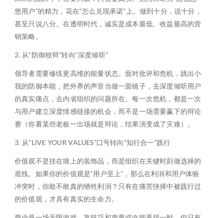
悠用户”的精力，花在“怎么兑现承诺”上。做到十分，说十分，
甚至只说八分。在透明时代，诚实是成本最低、收益最高的营
销策略。
2. 从“防御狡辩”转向“深度倾听”
领导者需要修练更高维的能量状态。面对批评和危机，跳出小
我的防御本能，把外界的声音当做一面镜子，去深度倾听用户
的真实痛点，去内省组织的问题所在。每一次危机，都是一次
与用户建立深度情感链接的机会，而不是一场需要赢下的辩论
赛（你看某些老板一出场就是辩论，结果演变成了灾难）。
3. 从“LIVE YOUR VALUES”口号转向“知行合一”践行
价值观不是挂在墙上的装饰品，而是组织在关键时刻做选择的
底线。如果你的价值观是“用户至上”，那么在利润和用户体验
冲突时，你敢不敢真的牺牲利润？只有在痛苦抉择中被践行过
的价值观，才具有真实的生命力。
商业是一场无限游戏。靠技巧和声量或许能赢得一时，但只有