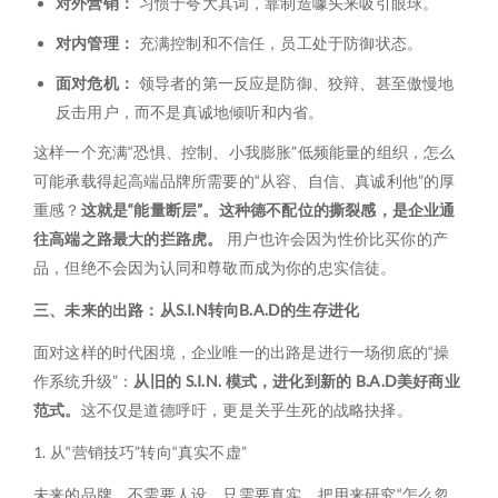
对外营销：
习惯于夸大其词，靠制造噱头来吸引眼球。
对内管理：
充满控制和不信任，员工处于防御状态。
面对危机：
领导者的第一反应是防御、狡辩、甚至傲慢地
反击用户，而不是真诚地倾听和内省。
这样一个充满“恐惧、控制、小我膨胀”低频能量的组织，怎么
可能承载得起高端品牌所需要的“从容、自信、真诚利他”的厚
重感？
这就是“能量断层”。这种德不配位的撕裂感，是企业通
往高端之路最大的拦路虎。
用户也许会因为性价比买你的产
品，但绝不会因为认同和尊敬而成为你的忠实信徒。
三、未来的出路：从S.I.N转向B.A.D的生存进化
面对这样的时代困境，企业唯一的出路是进行一场彻底的“操
作系统升级”：
从旧的 S.I.N. 模式，进化到新的 B.A.D美好商业
范式。
这不仅是道德呼吁，更是关乎生死的战略抉择。
1. 从“营销技巧”转向“真实不虚”
未来的品牌，不需要人设，只需要真实。把用来研究“怎么忽