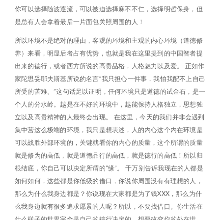
你可以选择随波逐流，可以被迫选择麻不不仁，选择明哲保身，但
是总有人会拿着最后一片面包关照周围的人！
所以环境不是绝对的理由，客观的环境和主观的内心环境（道德修
养）来看，明显后者占有优势，也就是我在这里提到的中国智者提
出来的德行，或者西方所说的高贵品格，人格魅力以及爱。 正如作
家陀思妥耶夫斯基所说的名言“我只担心一件事，我怕我配不上自己
所受的苦难。”这句话足以证明，任何环境只是道德的试金石，是一
个人的分水岭。越是在不好的环境中，越能保持人格独立，思想独
立以及高贵精神的人最终会出现。 在这里，今天的我们并非会遇到
集中营这么极端的环境，我只是想表述，人的内心这个内在环境是
可以战胜外部环境的，关键就看你的内心的质量，这个所谓的质量
就是修为的高低，就是道德品行的高低，就是德行的高低！所以归
根结底，你自己可以决定所谓的”缘”。 千万别告诉我现在的人都是
如何如何，这些都是你低级的借口，你说你周围没有有理想的人，
那么为什么我身边都是？你说现在大家都是为了钱XXX，那么为什
么我身边就有很多追求愿景的人呢？所以，不要找借口。你生活在
什么样子的世界完全是自己的德行决定的，想要改变你的外在世