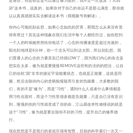
是迷信，但是命运是可以通过修为改的，我不止一次提及“了凡四
训”这本书，说真的，如果你对于自己的命运不是那么满意，那你就
认认真真踏踏实实去解读这本书（我视频号有解读）。
你内心可能此刻会想，如果心念如此的厉害，那我怎么从来没有觉
得有用过？其实这种现象在我们生活中每个人都经历过，如你想到
一个人的时候她突然给你电话了，心念的传播速度是超过光速的，
阳光到地球是8分钟，你一个念头可以到达太阳，所以别乱想。我
们普通人的心念的力量其实已经很LOW了，因为我们内心的杂念妄
想实在太多，修为就是要慢慢REMOVE这些有的没的的想法，让自
己的动机“因”非常的接近宇宙能量状态，也就是正能量，这就是同
频，然后去除掉内心的贪嗔痴慢疑而引发的负能量，大多数的我
们，有的不是“修为”，而是“习性”，遇到什么人或者什么事情都是
用习性在面对，而这个习性里很多都是负能量，只是自己没有意识
到，慢慢的你的习性就变成了你的命，江山易改本性难移说的就是
这个“习性”，修为就是要去除你不好的习性，提升自己的修养德
行。
现在想想是不是我们的老祖宗很有智慧，目前的科学家们一次又一