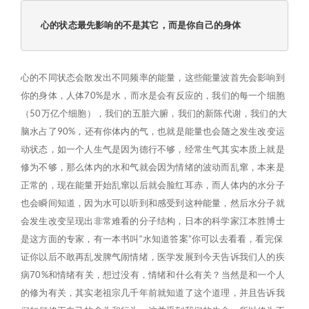
心的状态最先影响的不是其它，而是你自己的身体
心的不同状态会散发出不同频率的能量，这些能量波首先会影响到
你的身体，人体70%是水，而水是会有反应的，我们的每一个细胞
（50万亿个细胞），我们的五脏六腑，我们的新陈代谢，我们的大
脑水占了90%，还有你体内的气，也就是能量也会随之发生改变运
动状态，如一个人生气是因为德行不够，经常生气其实本质上就是
修为不够，那么体内的水和气就会因为情绪的波动而乱窜，本来是
正常的，现在能量开始乱窜以后就会脸红耳赤，而人体内的水分子
也会瞬间知道，因为水可以听到和感受到这种能量，然后水分子就
会发生改变呈现出非常难看的分子结构，日本的科学家江本胜博士
是这方面的专家，有一本书叫“水知道答案”你可以去看看，看完保
证你以后不敢再乱发脾气闹情绪，医学发展到今天告诉我们人的疾
病70%和情绪有关，想过没有，情绪和什么有关？当然是和一个人
的修为有关，其实老祖宗几千年前就知道了这个道理，并且告诉我