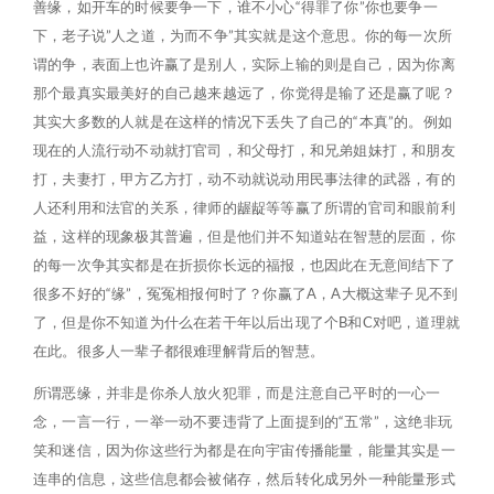
善缘，如开车的时候要争一下，谁不小心“得罪了你”你也要争一
下，老子说”人之道，为而不争”其实就是这个意思。你的每一次所
谓的争，表面上也许赢了是别人，实际上输的则是自己，因为你离
那个最真实最美好的自己越来越远了，你觉得是输了还是赢了呢？
其实大多数的人就是在这样的情况下丢失了自己的“本真”的。例如
现在的人流行动不动就打官司，和父母打，和兄弟姐妹打，和朋友
打，夫妻打，甲方乙方打，动不动就说动用民事法律的武器，有的
人还利用和法官的关系，律师的龌龊等等赢了所谓的官司和眼前利
益，这样的现象极其普遍，但是他们并不知道站在智慧的层面，你
的每一次争其实都是在折损你长远的福报，也因此在无意间结下了
很多不好的“缘”，冤冤相报何时了？你赢了A，A大概这辈子见不到
了，但是你不知道为什么在若干年以后出现了个B和C对吧，道理就
在此。很多人一辈子都很难理解背后的智慧。
所谓恶缘，并非是你杀人放火犯罪，而是注意自己平时的一心一
念，一言一行，一举一动不要违背了上面提到的“五常”，这绝非玩
笑和迷信，因为你这些行为都是在向宇宙传播能量，能量其实是一
连串的信息，这些信息都会被储存，然后转化成另外一种能量形式