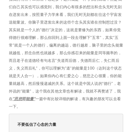
们自己其实也可以感觉到，我们内心有很多的想法和念头无时无刻
在迸发出来，按照量子力学来看，我们无时无刻都在往这个宇宙发
送能量波。你脑子里迸发出来的这些个念头其实谁在控制想过没？
其实就是一个人的“德行”决定的，这就是要修为的东西，如果你觉
得德行很难理解，那么你回到上面一段去理解下“五常”，其实“五
常”就是一个人的德行，偏离的越远，德行越差，脑子里的念头能量
就越低，邪念自然也就越多，那么你感召来的能量是同等频率的，
而且老子在道德经有句名言“失道而后德，失德而后仁，失仁而后
义，失义而后礼”，你可以理解为“道”的能量是100（达到这个状态
就是天人合一），如果你内心有仁爱之心，慈悲之心很重，你的能
量就越高，然后慢慢递减的关系。这个就是中国人说的“德行”，老
外说的“能量”，这个我在其他文章也有解读，我就不再赘述了，我
在
“思想即能量”
一篇中有比较详细的解读，有兴趣的朋友可以去看
一下。
不要低估了心念的力量