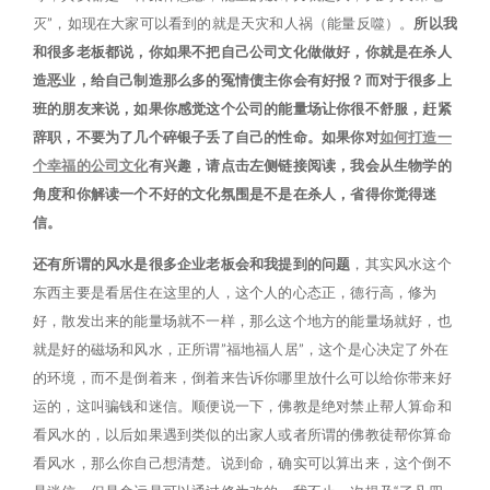
灭”，如现在大家可以看到的就是天灾和人祸（能量反噬）。
所以我
和很多老板都说，你如果不把自己公司文化做做好，你就是在杀人
造恶业，给自己制造那么多的冤情债主你会有好报？而对于很多上
班的朋友来说，如果你感觉这个公司的能量场让你很不舒服，赶紧
辞职，不要为了几个碎银子丢了自己的性命。如果你对
如何打造一
个幸福的公司文化
有兴趣，请点击左侧链接阅读，我会从生物学的
角度和你解读一个不好的文化氛围是不是在杀人，省得你觉得迷
信。
还有所谓的风水是很多企业老板会和我提到的问题
，其实风水这个
东西主要是看居住在这里的人，这个人的心态正，德行高，修为
好，散发出来的能量场就不一样，那么这个地方的能量场就好，也
就是好的磁场和风水，正所谓”福地福人居”，这个是心决定了外在
的环境，而不是倒着来，倒着来告诉你哪里放什么可以给你带来好
运的，这叫骗钱和迷信。顺便说一下，佛教是绝对禁止帮人算命和
看风水的，以后如果遇到类似的出家人或者所谓的佛教徒帮你算命
看风水，那么你自己想清楚。说到命，确实可以算出来，这个倒不