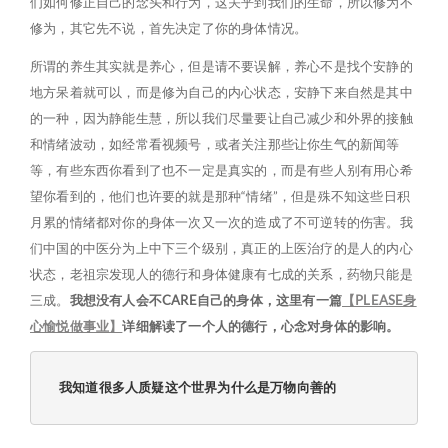
们如何修正自己的念头和行为，这关乎到我们的生命，所以修为不
修为，其它先不说，首先决定了你的身体情况。
所谓的养生其实就是养心，但是请不要误解，养心不是找个安静的
地方呆着就可以，而是修为自己的内心状态，安静下来自然是其中
的一种，因为静能生慧，所以我们尽量要让自己减少和外界的接触
和情绪波动，如经常看视频号，或者关注那些让你生气的新闻等
等，有些东西你看到了也不一定是真实的，而是有些人别有用心希
望你看到的，他们也许要的就是那种“情绪”，但是殊不知这些日积
月累的情绪都对你的身体一次又一次的造成了不可逆转的伤害。我
们中国的中医分为上中下三个级别，真正的上医治疗的是人的内心
状态，老祖宗发现人的德行和身体健康有七成的关系，药物只能是
三成。
我想没有人会不CARE自己的身体，这里有一篇
【PLEASE身
心愉悦做事业】
详细解读了一个人的德行，心念对身体的影响。
我知道很多人质疑这个世界为什么是万物向善的