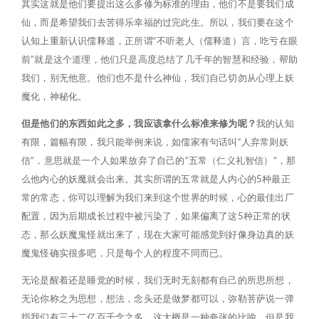
其实这就是他们要提出这么多修为标准的理由，他们不是要我们成
仙，而是希望我们去苦得乐幸福的过完此生。所以，我们要在这个
认知上重新认识儒释道，正所谓“不听老人（儒释道）言，吃亏在眼
前”就是这个道理，他们只是高度总结了几千年的智慧和经验，帮助
我们，别无他意。他们也不是什么神仙，我们自己切勿从心理上妖
魔化，神秘化。
但是他们的东西如此之多，我应该拿什么标准来修为呢？
我的认知
有限，篇幅有限，我只能举例来说，如儒家有句话叫“人弃常则妖
信”，意思就是一个人如果放弃了自己的“五常（仁义礼智信）”，那
么他内心的妖魔就会出来。其实所谓的五常就是人内心的5种最正
常的常态，你可以理解为我们来到这个世界的时候，心的最佳出厂
配置，因为后期成长过程中被污染了，如果偏离了这5种正常的状
态，那么妖魔鬼怪就出来了，现在大家可能感觉到好像身边真的妖
魔鬼怪确实很多吧，只是每个人的程度不同而已。
无论是醒着还是睡觉的时候，我们无时无刻都有自己的所思所想，
无论你称之为思想，想法，念头还是做梦都可以，弥勒菩萨说一弹
指我们有三十二亿百千念之多，这大概是一种夸张的比喻，但是我