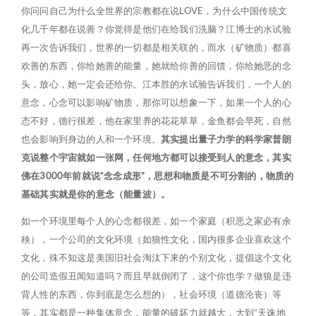
你问问自己为什么全世界的宗教都在说LOVE，为什么中国传统文
化几千年都在说善？你觉得是他们在给我们洗脑？江博士的水试验
再一次告诉我们，世界的一切都是相关联的，而水（矿物质）都喜
欢善的东西，你给她善的能量，她就给你善的回馈，你给她恶的念
头，放心，她一定会还给你。江本胜的水试验告诉我们，一个人的
意念，心念可以影响矿物质，那你可以想象一下，如果一个人的心
态不好，德行很差，他在家里养的花花草草，金鱼都会早死，自然
也会影响到身边的人和一个环境。
其实提出量子力学的科学家普朗
克说整个宇宙就如一张网，任何地方都可以接受到人的意念，其实
佛在3000年前就说“念念成形”，思想和物质是不可分割的，物质的
基础其实就是你的意念（能量波）。
如一个环境里每个人的心念都很差，如一个家庭（积恶之家必有余
秧），一个公司的文化环境（如狼性文化，国内很多企业喜欢这个
文化，殊不知这是美国旧社会淘汰下来的个别文化，提倡这个文化
的公司造假丑闻知道吗？而且早就倒闭了，这个你也学？做狼是违
背人性的东西，你到底是怎么想的），社会环境（道德沦丧）等
等，其实都是一种集体意念，能量的破坏力就越大，大到”天诛地