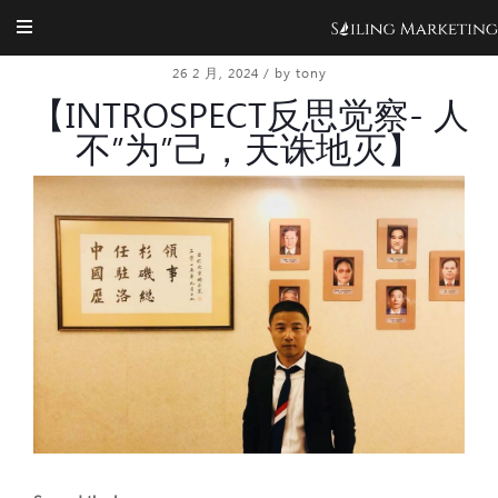
26 2 月, 2024
/
by tony
【INTROSPECT反思觉察- 人
不”为”己，天诛地灭】