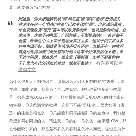
界，就要修为自己的德行。
到这里，你大概理解动机“因”和态度“缘”都和“德行”密切相关，
你改变任何一个“指标”你都可以改变你的“果”。自然说到最后，
你会发现改变“德行”基本可以改变你的果，也就是你的命运。总
体来说，这辈子种善因，广结善缘，不断提高德行，命运都不
会差，除非这个人上辈子造恶业实在太多，这辈子做了那么多
好事也混不好，那就是说明债还没有还完，当然还有一种情况
就是你觉得那些完全没有德行的人这辈子好像混的还不错，至
于这个问题，我在另外一篇文章【要财富，先种下财富的种
有兴趣可以看
子】里也有比较详细的聊过，我就不赘述了，
这篇文章
。
为什么很多人不相信因果，那是因为人们大多数时候的“发愿”，跪
在地上如此虔诚，都是为了自己的私欲。包括你看很多企业的愿
景，都是成为XXX行业第一，挂的横幅都是实现XXX亿的利润或者
销售额，你这些满满的欲望，这是不可能“呈现”的。因为欲望（匮
乏）的能量是很低的，你只能吸引同等能量到你的生命中，我们都
希望有同心同德的人，请注意，你的心，你的德，如果很LOW，那
么你能吸引来的，都是差不多的只看利益的小人而已。这也是为什