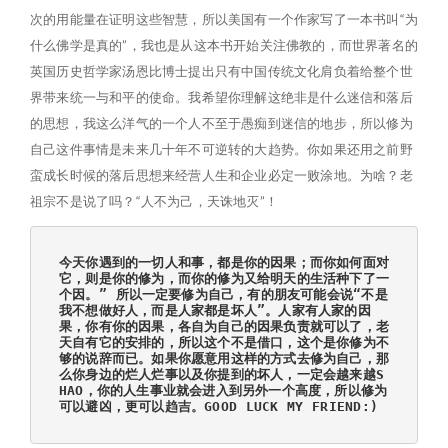
次的用能量在证明这些智慧，所以美国有一个作家写了一本书叫“为
什么佛学是真的”，我也是从这本书开始关注佛教的，而世界著名的
英国历史哲学家汤恩比博士提出只有中国传统文化肩负着给整个世
界带来统一与和平的使命。我希望你理解这绝非是什么迷信和落后
的思想，我这么洋气的一个人不至于愚痴到迷信的地步，所以修为
自己这件事情是未来几十年不可逆转的大趋势。你如果还用之前野
蛮成长时候的落后思想来经营人生和企业必定一败涂地。为啥？老
祖宗不是说了吗？“人不为己，天诛地灭”！
今天你遇到的一切人和事，都是你的因果；而你如何面对
它，则是你的修为，而你的修为又给明天的生活种下了一
个因。” 所以一定要修为自己，有的朋友可能会说“不是
我不想做好人，而是人家都是坏人”。人家有人家的因
果，你有你的因果，各自为自己的因果负责就可以了，老
天自有它的安排的，所以这个不是借口，这个是你修为不
够的说辞而已。如果你愿意用这样的方式去修为自己，那
么你身边的烂人烂事以及你提到的坏人，一定会越来越S
HAO，你的人生事业就会进入到另外一个高度，所以修为
可以避凶，更可以趋吉。GOOD LUCK MY FRIEND:)