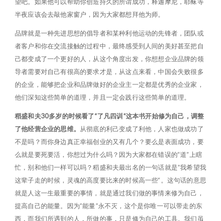
望吧。如果他可以帮助你创造持久的所谓成功，释迦摩尼，耶稣等
半夜应该会去敲他家窗户，因为大家都想拜他为师。
品牌就是一种先进思想的倡导者和某种利他运动的先锋者，团队或
者客户和你在交流接触的过程中，最终感受到人间的美好甚至把自
己都变成了一个更好的人，从这个角度出发，你想想企业品牌的领
导者需要对自己有很高的要求才是，从这点来看，中国会失败很多
的企业，能够把企业和品牌做好的企业主一定都是优秀的企业家，
他们深知这些简单的道理，并且一定会践行这些简单的道理。
稻盛和夫30多岁的时候看了“了凡四训”这本书开始修为自己，调整
了他经营企业的思维。
从彻底的利己变成了利他，人家也做成功了
不是吗？而你身边真正幸福创业的又有几个？要么是表面成功，要
么就是要死要活，你想过为什么吗？因为大家都在错误的“道”上瞎
忙，别和他们一样可以吗？稻盛和夫最出名的一句话就是”我希望我
这辈子走的时候，灵魂的高度要比来的时候高一些“。这句话的意思
就是人这一生最重要的事情，就是通过我们做的事情来修为自己，
提高自己的能量。因为“能量”永不灭，这个是你唯一可以带走的东
西，而我们所遇到的人，所做的事，只是修为自己的工具。我们虽