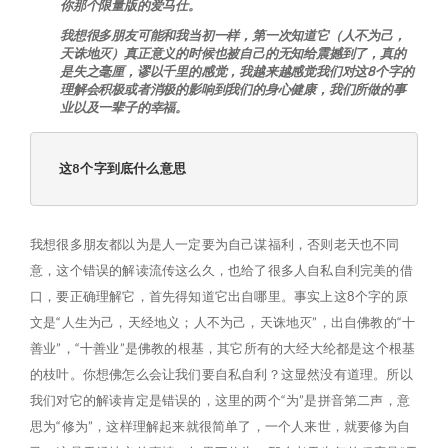
你那个限量版的爱马仕。
我想很多朋友可能和我当初一样，第一次知道它（人不为己，
天诛地灭）真正意义的时候也被自己的无知给震撼到了，真的
是失之毫厘，谬以千里的感觉，我越来越感觉我们对这8个字的
理解会积极或者消极的影响到我们的身心健康，我们所做的事
业以及一辈子的幸福。
这8个字到底什么意思
我想很多朋友都以为是人一定要为自己谋福利，否则老天也不同
意，这个错误的解读流传这么久，也给了很多人自私自利完美的借
口，要正确理解它，首先得知道它出自哪里。事实上这8个字的原
文是“人生为己，天经地义；人不为己，天诛地灭”，出自佛教的“十
善业”，“十善业”是佛教的根基，其它所有的大经大纶都是这个根基
的枝叶。你想佛怎么会让我们要自私自利？这显然没有道理。所以
我们对它的解读肯定是错误的，这里的两个“为”是拼音第二声，意
思为“修为”，这样理解起来就很简单了，一个人来世，就要修为自