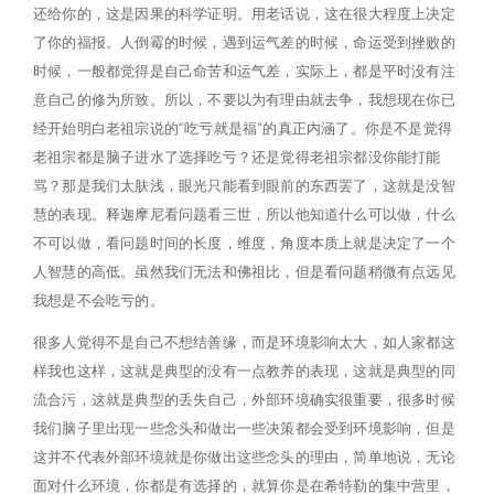
还给你的，这是因果的科学证明。用老话说，这在很大程度上决定
了你的福报。人倒霉的时候，遇到运气差的时候，命运受到挫败的
时候，一般都觉得是自己命苦和运气差，实际上，都是平时没有注
意自己的修为所致。所以，不要以为有理由就去争，我想现在你已
经开始明白老祖宗说的“吃亏就是福”的真正内涵了。你是不是觉得
老祖宗都是脑子进水了选择吃亏？还是觉得老祖宗都没你能打能
骂？那是我们太肤浅，眼光只能看到眼前的东西罢了，这就是没智
慧的表现。释迦摩尼看问题看三世，所以他知道什么可以做，什么
不可以做，看问题时间的长度，维度，角度本质上就是决定了一个
人智慧的高低。虽然我们无法和佛祖比，但是看问题稍微有点远见
我想是不会吃亏的。
很多人觉得不是自己不想结善缘，而是环境影响太大，如人家都这
样我也这样，这就是典型的没有一点教养的表现，这就是典型的同
流合污，这就是典型的丢失自己，外部环境确实很重要，很多时候
我们脑子里出现一些念头和做出一些决策都会受到环境影响，但是
这并不代表外部环境就是你做出这些念头的理由，简单地说，无论
面对什么环境，你都是有选择的，就算你是在希特勒的集中营里，