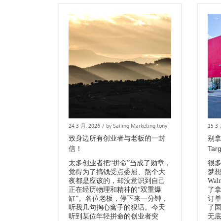
24 3 月, 2026
/
by Sailing Marketing tony
15 3
致身边所有创业者与老板的一封
别拿
信！
Tar
太多创业者把“拼命”当成了勋章，
很
觉得为了搞钱受点委屈、熬个大
梦想
夜都是应该的，却没意识到自己
Wal
正在经历物理和精神的“双重爆
了拿
缸”。各位老板，停下来一分钟，
订
听我几句掏心窝子的狠话。今天
了国
听到某位年轻拼命的创业者突
无