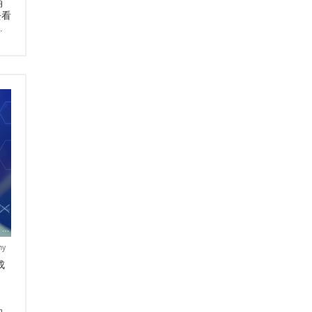
涌
去看
…
ny
成
，