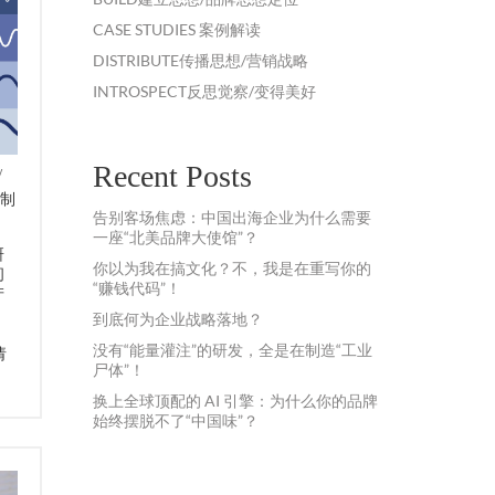
CASE STUDIES 案例解读
DISTRIBUTE传播思想/营销战略
INTROSPECT反思觉察/变得美好
Recent Posts
y
在制
告别客场焦虑：中国出海企业为什么需要
一座“北美品牌大使馆”？
研
你以为我在搞文化？不，我是在重写你的
问
“赚钱代码”！
产
到底何为企业战略落地？
没有“能量灌注”的研发，全是在制造“工业
请
尸体”！
换上全球顶配的 AI 引擎：为什么你的品牌
始终摆脱不了“中国味”？