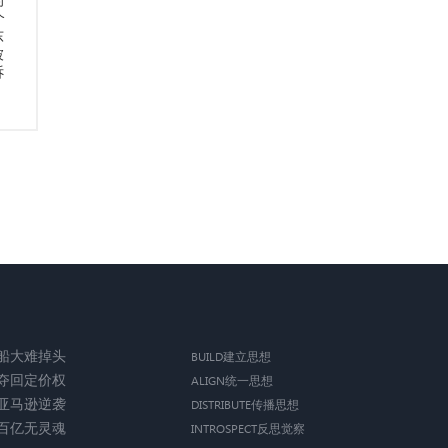
的
个
东
被
诉
船大难掉头
BUILD建立思想
夺回定价权
ALIGN统一思想
亚马逊逆袭
DISTRIBUTE传播思想
百亿无灵魂
INTROSPECT反思觉察