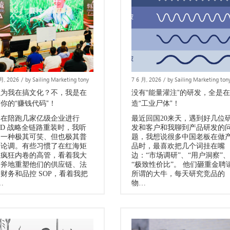
 月, 2026
/
by Sailing Marketing tony
7 6 月, 2026
/
by Sailing Marketing ton
以为我在搞文化？不，我是在
没有“能量灌注”的研发，全是
你的“赚钱代码”！
造“工业尸体”！
近在陪跑几家亿级企业进行
最近回国20来天，遇到好几位
A.D 战略全链路重装时，我听
发和客户和我聊到产品研发的
了一种极其可笑、但也极其普
题，我想说很多中国老板在做
的论调。有些习惯了在红海矩
品时，最喜欢把几个词挂在嘴
里疯狂内卷的高管，看着我大
边：“市场调研”、“用户洞察”、
阔斧地重塑他们的供应链、法
“极致性价比”。 他们砸重金聘
财务和品控 SOP，看着我把
所谓的大牛，每天研究竞品的
…
物…