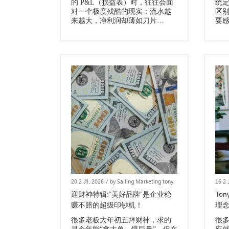
的 P&L（损益表）时，往往会面
统定
对一个极度残酷的现实：流水越
区
来越大，净利润却薄如刀片…
要
20 2 月, 2026
/
by Sailing Marketing tony
16 2
迎财神特辑:“美好品牌”是企业稳
To
赚不赔的超级印钞机！
理念
很多老板大年初五拜财神，求的
很多