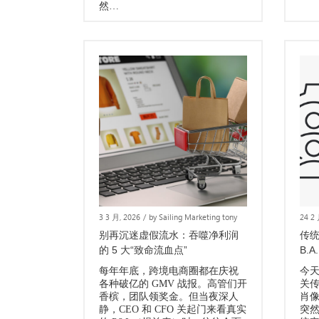
然…
3 3 月, 2026
/
by Sailing Marketing tony
24 2
别再沉迷虚假流水：吞噬净利润
传统
的 5 大“致命流血点”
B.A
每年年底，跨境电商圈都在庆祝
今
各种破亿的 GMV 战报。高管们开
关
香槟，团队领奖金。但当夜深人
肖
静，CEO 和 CFO 关起门来看真实
突