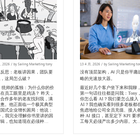
, 2026
/
by Sailing Marketing tony
13 4 月, 2026
/
by Sailing Marketing to
度反思：老板讲因果，团队要
没有顶层架构，AI 只是你平庸
钱，这局怎么破？
略的光速放大器。
、 统帅的孤独：为什么你的价
最近好几个客户坐下来和我聊
观在员工眼里是鸡汤？ 昨天，
第一句话往往都是问我：Tony
位合作多年的老友找到我，满
你怎么看 AI？我们要怎么接入
疲惫。他正面临一个极其典型
AI？我也确实看到很多老板都
中国式企业增长困局：他说：
焦虑地给公司全员充值、接入
ny，我完全理解你书里讲的因
种 AI 接口，甚至定下 KPI 要
逻辑，也知道现在必须种…
工每天必须产出多少内容。大