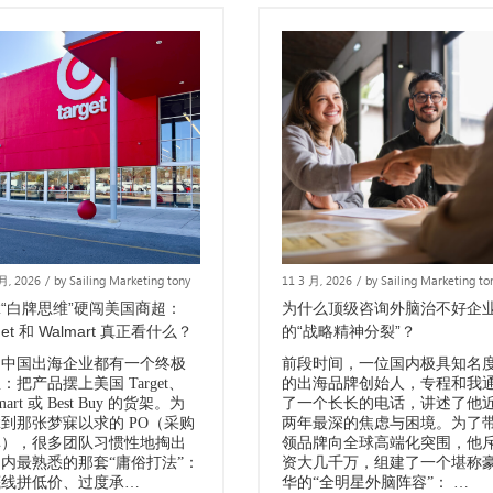
 月, 2026
/
by Sailing Marketing tony
11 3 月, 2026
/
by Sailing Marketing to
“白牌思维”硬闯美国商超：
为什么顶级咨询外脑治不好企
get 和 Walmart 真正看什么？
的“战略精神分裂”？
多中国出海企业都有一个终极
前段时间，一位国内极具知名
：把产品摆上美国 Target、
的出海品牌创始人，专程和我
mart 或 Best Buy 的货架。为
了一个长长的电话，讲述了他
到那张梦寐以求的 PO（采购
两年最深的焦虑与困境。为了
单），很多团队习惯性地掏出
领品牌向全球高端化突围，他
内最熟悉的那套“庸俗打法”：
资大几千万，组建了一个堪称
底线拼低价、过度承…
华的“全明星外脑阵容”： …