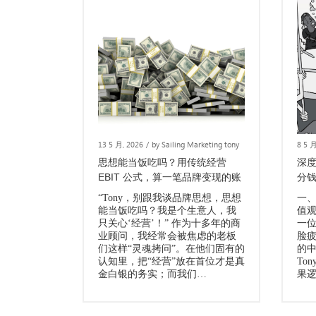
13 5 月, 2026
/
by Sailing Marketing tony
8 5 月
思想能当饭吃吗？用传统经营
深
EBIT 公式，算一笔品牌变现的账
分
“Tony，别跟我谈品牌思想，思想
一
能当饭吃吗？我是个生意人，我
值
只关心‘经营’！” 作为十多年的商
一
业顾问，我经常会被焦虑的老板
脸
们这样“灵魂拷问”。在他们固有的
的
认知里，把“经营”放在首位才是真
To
金白银的务实；而我们…
果