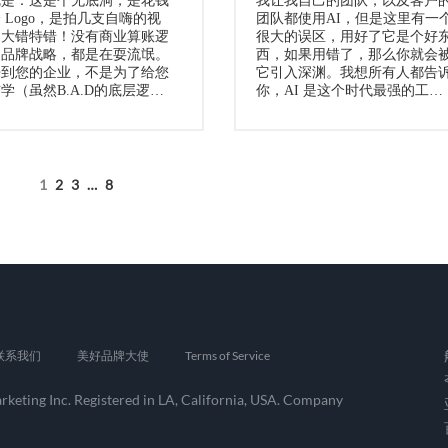
就是：这是个无底洞，是花钱
我让我自己的团队，以及客户
 Logo，是拍几支自嗨的视
团队都使用AI，但是这里有一
。大错特错！没有商业算账逻
很大的误区，用好了它是个好
的品牌战略，都是在耍流氓。
西，如果用错了，那么你就会
来到您的企业，不是为了给您
它引入深渊。我想所有人都告
学（虽然B.A.D的底层逻…
你，AI 是这个时代最强的工…
1
2
3
…
8
联系我们
美好品牌大使
Terms of Service
keting Inc. Registered in LA, California, USA. Company