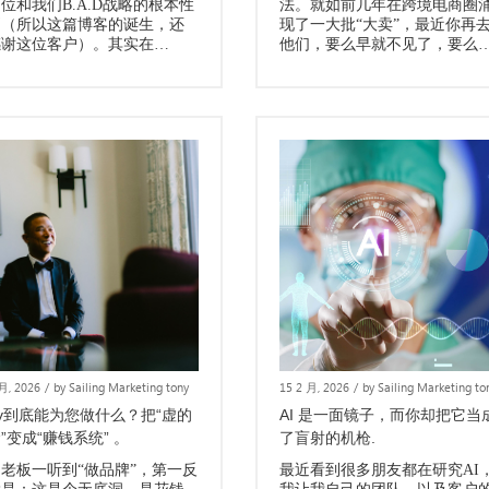
位和我们B.A.D战略的根本性
法。就如前几年在跨境电商圈
别（所以这篇博客的诞生，还
现了一大批“大卖”，最近你再
感谢这位客户）。其实在…
他们，要么早就不见了，要么
 月, 2026
/
by Sailing Marketing tony
15 2 月, 2026
/
by Sailing Marketing to
ny到底能为您做什么？把“虚的
AI 是一面镜子，而你却把它当
”变成“赚钱系统” 。
了盲射的机枪.
老板一听到“做品牌”，第一反
最近看到很多朋友都在研究AI