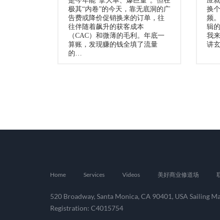
是今年能“拿大单、爆巨量”。但在
应
极其“内卷”的今天，靠无底洞的广
换个
告费或降价促销换来的订单，往
频
往伴随着飙升的获客成本
辑
（CAC）和微薄的毛利。年底一
我
算账，发现赚的钱全填了流量
讲玄
的…
Home
Services
Videos
美好商业修道场
520 Broadway, Santa Monica, CA 90401, USA Sailing Mar
Registration: C4015754