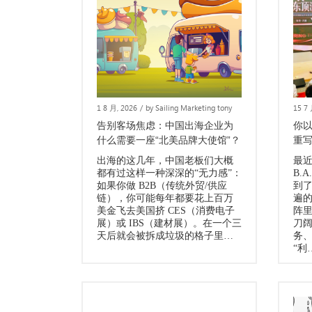
1 8 月, 2026
/
by Sailing Marketing tony
15 7
告别客场焦虑：中国出海企业为
你
什么需要一座“北美品牌大使馆”？
重写
出海的这几年，中国老板们大概
最
都有过这样一种深深的“无力感”：
B.
如果你做 B2B（传统外贸/供应
到
链），你可能每年都要花上百万
遍
美金飞去美国挤 CES（消费电子
阵
展）或 IBS（建材展）。在一个三
刀
天后就会被拆成垃圾的格子里…
务、
“利