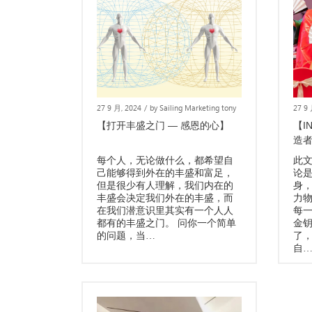
27 9 月, 2024
/
by Sailing Marketing tony
27 9
【打开丰盛之门 — 感恩的心】
【I
造
每个人，无论做什么，都希望自
此
己能够得到外在的丰盛和富足，
论
但是很少有人理解，我们内在的
身
丰盛会决定我们外在的丰盛，而
力
在我们潜意识里其实有一个人人
每
都有的丰盛之门。 问你一个简单
金
的问题，当…
了
自