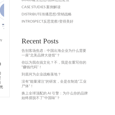
CASE STUDIES 案例解读
DISTRIBUTE传播思想/营销战略
INTROSPECT反思觉察/变得美好
Recent Posts
ny
告别客场焦虑：中国出海企业为什么需要
一座“北美品牌大使馆”？
你以为我在搞文化？不，我是在重写你的
确
“赚钱代码”！
的
到底何为企业战略落地？
是
没有“能量灌注”的研发，全是在制造“工业
美
尸体”！
光
换上全球顶配的 AI 引擎：为什么你的品牌
始终摆脱不了“中国味”？