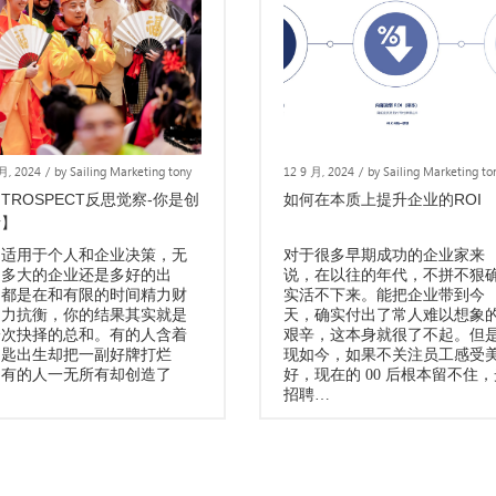
 月, 2024
/
by Sailing Marketing tony
12 9 月, 2024
/
by Sailing Marketing to
NTROSPECT反思觉察-你是创
如何在本质上提升企业的ROI
者】
文适用于个人和企业决策，无
对于很多早期成功的企业家来
是多大的企业还是多好的出
说，在以往的年代，不拼不狠
，都是在和有限的时间精力财
实活不下来。能把企业带到今
物力抗衡，你的结果其实就是
天，确实付出了常人难以想象
一次抉择的总和。有的人含着
艰辛，这本身就很了不起。但
钥匙出生却把一副好牌打烂
现如今，如果不关注员工感受
，有的人一无所有却创造了
好，现在的 00 后根本留不住，
…
招聘…