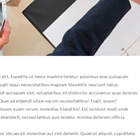
ng elit. Expedita ut nemo maxime tenetur possimus esse quisquam
 fugit sequi necessitatibus magnam blanditiis nesciunt natus.
eat quisquam sint, voluptatibus sit distinctio accusamus quas dolores
. Quas ad eligendi ullam earum necessitatibus! Fugit, ipsam?
riosam quam rerum, molestias blanditiis! Est incidunt modi unde
ehenderit, necessitatibus quis tenetur minima dolorem officia
r obcaecati molestiae aut sint deleniti. Quaerat aliquid, cupiditate.