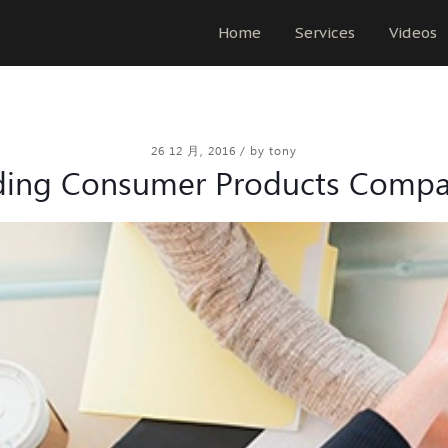
Home
Services
Videos
26 12 月, 2016
/
by tony
ding Consumer Products Compa