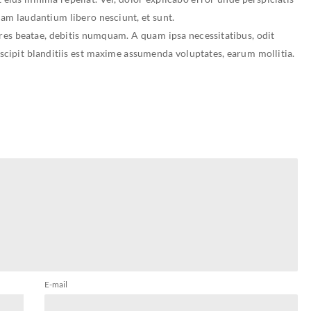
uam laudantium libero nesciunt, et sunt.
es beatae, debitis numquam. A quam ipsa necessitatibus, odit
cipit blanditiis est maxime assumenda voluptates, earum mollitia.
E-mail