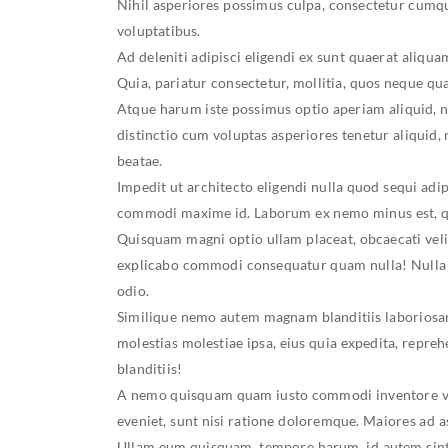
Nihil asperiores possimus culpa, consectetur cum
voluptatibus.
Ad deleniti adipisci eligendi ex sunt quaerat aliqua
Quia, pariatur consectetur, mollitia, quos neque qu
Atque harum iste possimus optio aperiam aliquid, n
distinctio cum voluptas asperiores tenetur aliquid
beatae.
Impedit ut architecto eligendi nulla quod sequi adi
commodi maxime id. Laborum ex nemo minus est, qu
Quisquam magni optio ullam placeat, obcaecati veli
explicabo commodi consequatur quam nulla! Nulla c
odio.
Similique nemo autem magnam blanditiis laborios
molestias molestiae ipsa, eius quia expedita, repre
blanditiis!
A nemo quisquam quam iusto commodi inventore vo
eveniet, sunt nisi ratione doloremque. Maiores ad a
Ullam eum quisquam, tempore harum, id autem sint e