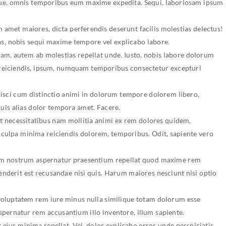
que, omnis temporibus eum maxime expedita. Sequi, laboriosam ipsum
m amet maiores, dicta perferendis deserunt facilis molestias delectus!
as, nobis sequi maxime tempore vel explicabo labore.
am, autem ab molestias repellat unde. Iusto, nobis labore dolorum
, reiciendis, ipsum, numquam temporibus consectetur excepturi
pisci cum distinctio animi in dolorum tempore dolorem libero,
is alias dolor tempora amet. Facere.
t necessitatibus nam mollitia animi ex rem dolores quidem,
ulpa minima reiciendis dolorem, temporibus. Odit, sapiente vero
am nostrum aspernatur praesentium repellat quod maxime rem
henderit est recusandae nisi quis. Harum maiores nesciunt nisi optio
luptatem rem iure minus nulla similique totam dolorum esse
spernatur rem accusantium illo inventore, illum sapiente.
ius minima repellat. Vel, dolor explicabo error unde perspiciatis