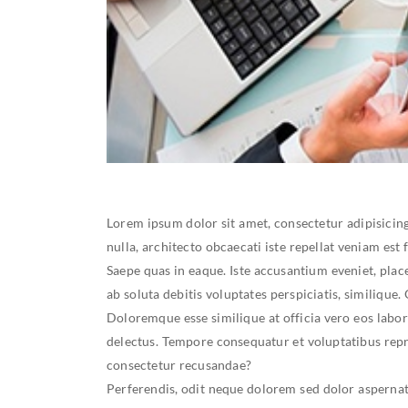
Lorem ipsum dolor sit amet, consectetur adipisici
nulla, architecto obcaecati iste repellat veniam est
Saepe quas in eaque. Iste accusantium eveniet, plac
ab soluta debitis voluptates perspiciatis, similique
Doloremque esse similique at officia vero eos labo
delectus. Tempore consequatur et voluptatibus repr
consectetur recusandae?
Perferendis, odit neque dolorem sed dolor aspernatu