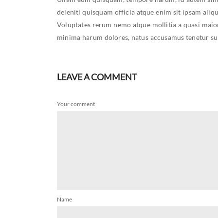
deleniti quisquam officia atque enim sit ipsam aliq
Voluptates rerum nemo atque mollitia a quasi maior
minima harum dolores, natus accusamus tenetur sus
LEAVE A COMMENT
Your comment
Name